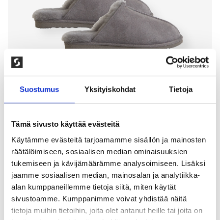
Suostumus
Yksityiskohdat
Tietoja
Tämä sivusto käyttää evästeitä
STAVANGER TOSSUT, HARMAA
Käytämme evästeitä tarjoamamme sisällön ja mainosten
räätälöimiseen, sosiaalisen median ominaisuuksien
500,00
kr
tukemiseen ja kävijämäärämme analysoimiseen. Lisäksi
jaamme sosiaalisen median, mainosalan ja analytiikka-
Klassiset miesten tossut, jotka on valmistettu 100 %
alan kumppaneillemme tietoja siitä, miten käytät
korkealaatuisesta lampaannahasta. Ajaton muotoilu
sivustoamme. Kumppanimme voivat yhdistää näitä
yhdistää ylellisyyden ja toimivuuden – lämmin ja
tietoja muihin tietoihin, joita olet antanut heille tai joita on
pehmeä vuori pitää jalat miellyttävän lämpiminä