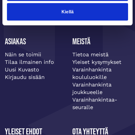
Kiellä
Asiakas
Meistä
Näin se toimii
Tietoa meistä
Tilaa ilmainen info
Yleiset kysymykset
Uusi Kuvasto
Varainhankinta
Kirjaudu sisään
koululuokille
Varainhankinta
joukkueelle
Varainhankintaa-
seuralle
Yleiset ehdot
Ota yhteyttä