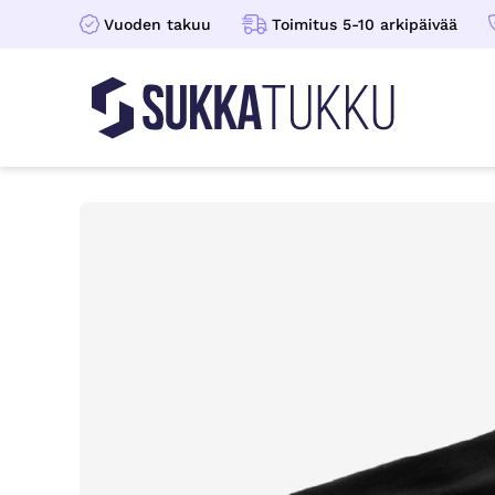
Vuoden takuu
Toimitus 5-10 arkipäivää
Sukkatukku
Hoppa till innehåll