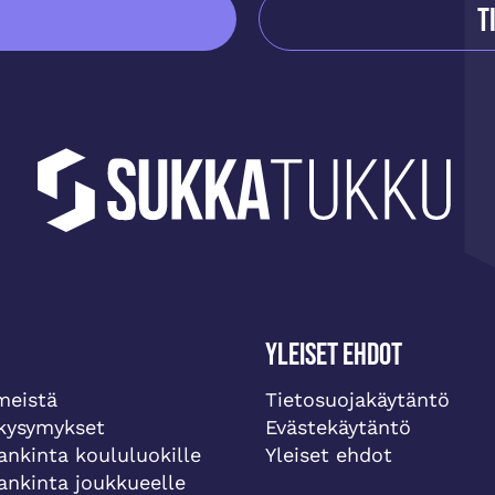
T
Yleiset ehdot
meistä
Tietosuojakäytäntö
 kysymykset
Evästekäytäntö
ankinta koululuokille
Yleiset ehdot
ankinta joukkueelle