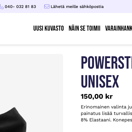
040- 032 81 83
Lähetä meille sähköpostia
UUSI KUVASTO
Näin se toimii
Varainhank
POWERST
UNISEX
150,00
kr
Erinomainen valinta ju
painatus lisää turvall
8% Elastaani. Konepe