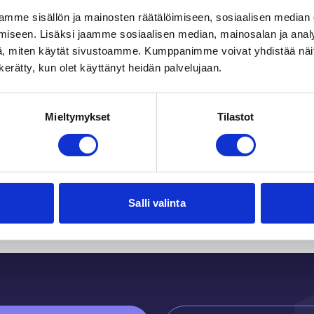
mme sisällön ja mainosten räätälöimiseen, sosiaalisen median
iseen. Lisäksi jaamme sosiaalisen median, mainosalan ja analy
, miten käytät sivustoamme. Kumppanimme voivat yhdistää näitä t
n kerätty, kun olet käyttänyt heidän palvelujaan.
Mieltymykset
Tilastot
Du kanske också gilla
Salli valinta