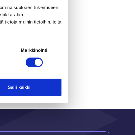
 ominaisuuksien tukemiseen
tiikka-alan
ietoja muihin tietoihin, joita
Markkinointi
r
Salli kaikki