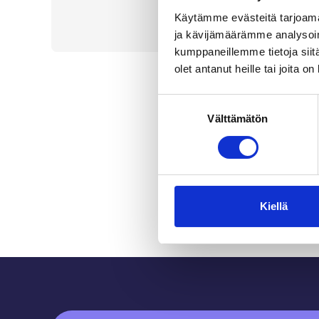
Käytämme evästeitä tarjoama
ja kävijämäärämme analysoim
kumppaneillemme tietoja siitä
olet antanut heille tai joita o
Suostumuksen
Välttämätön
valinta
Kiellä
Sidfot