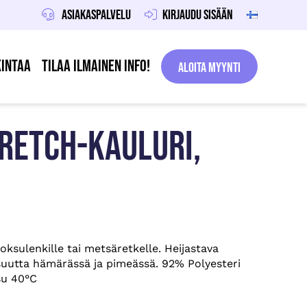
Asiakaspalvelu
Kirjaudu sisään
intaa
Tilaa ilmainen info!
Aloita Myynti
RETCH-KAULURI,
oksulenkille tai metsäretkelle. Heijastava
isuutta hämärässä ja pimeässä. 92% Polyesteri
su 40°C