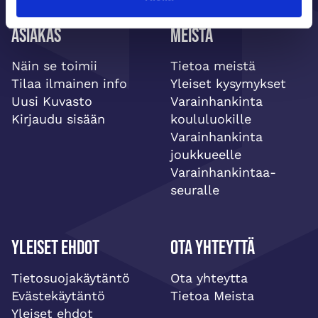
Asiakas
Meistä
Näin se toimii
Tietoa meistä
Tilaa ilmainen info
Yleiset kysymykset
Uusi Kuvasto
Varainhankinta
Kirjaudu sisään
koululuokille
Varainhankinta
joukkueelle
Varainhankintaa-
seuralle
Yleiset ehdot
Ota yhteyttä
Tietosuojakäytäntö
Ota yhteytta
Evästekäytäntö
Tietoa Meista
Yleiset ehdot