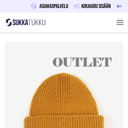
Asiakaspalvelu
Kirjaudu sisään
Sukkatukku
Hoppa till innehåll