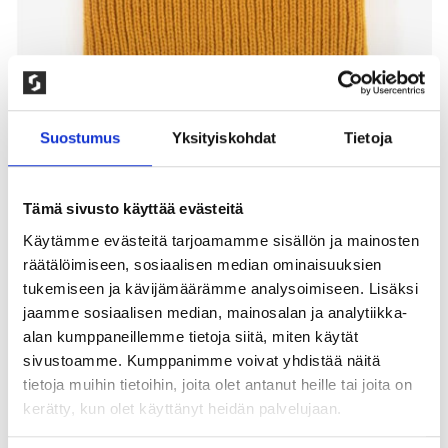
Suostumus
Yksityiskohdat
Tietoja
Tämä sivusto käyttää evästeitä
Käytämme evästeitä tarjoamamme sisällön ja mainosten
räätälöimiseen, sosiaalisen median ominaisuuksien
OVERSIZED PIPO, SINAPPI
tukemiseen ja kävijämäärämme analysoimiseen. Lisäksi
jaamme sosiaalisen median, mainosalan ja analytiikka-
100,00
kr
alan kumppaneillemme tietoja siitä, miten käytät
sivustoamme. Kumppanimme voivat yhdistää näitä
Trendikäs ribbineulepipo jossa leveä ylöspäin
tietoja muihin tietoihin, joita olet antanut heille tai joita on
käännetty reuna. Unisex malli, koko One Size sopi
naisille seka miehille. 100% akryyli. Konepesu: 30°, ei
kerätty, kun olet käyttänyt heidän palvelujaan.
rumpukuivausta. 1 kpl/pakkaus. Väri: