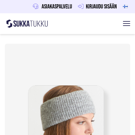
Asiakaspalvelu
Kirjaudu sisään
Sukkatukku
Hoppa till innehåll