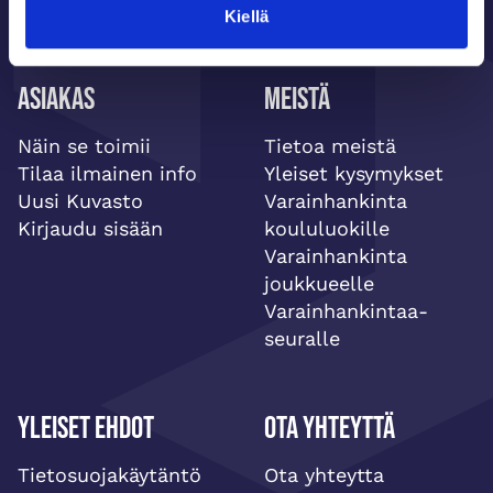
Kiellä
Asiakas
Meistä
Näin se toimii
Tietoa meistä
Tilaa ilmainen info
Yleiset kysymykset
Uusi Kuvasto
Varainhankinta
Kirjaudu sisään
koululuokille
Varainhankinta
joukkueelle
Varainhankintaa-
seuralle
Yleiset ehdot
Ota yhteyttä
Tietosuojakäytäntö
Ota yhteytta