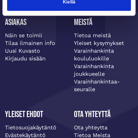
Kiellä
Asiakas
Meistä
Näin se toimii
Tietoa meistä
Tilaa ilmainen info
Yleiset kysymykset
Uusi Kuvasto
Varainhankinta
Kirjaudu sisään
koululuokille
Varainhankinta
joukkueelle
Varainhankintaa-
seuralle
Yleiset ehdot
Ota yhteyttä
Tietosuojakäytäntö
Ota yhteytta
Evästekäytäntö
Tietoa Meista