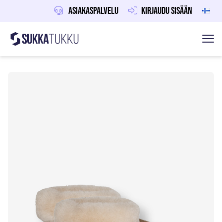
Asiakaspalvelu
Kirjaudu sisään
Sukkatukku
Hoppa till innehåll