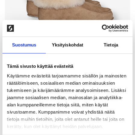
Suostumus
Yksityiskohdat
Tietoja
Tämä sivusto käyttää evästeitä
Käytämme evästeitä tarjoamamme sisällön ja mainosten
räätälöimiseen, sosiaalisen median ominaisuuksien
NARVIK TOSSUT, BEIGE
tukemiseen ja kävijämäärämme analysoimiseen. Lisäksi
500,00
kr
jaamme sosiaalisen median, mainosalan ja analytiikka-
alan kumppaneillemme tietoja siitä, miten käytät
Klassisen ihanat tossut jotka on valmistettu aidosta
sivustoamme. Kumppanimme voivat yhdistää näitä
100 % lampaannahasta. Sisäpuolella lämmin vuori
tietoja muihin tietoihin, joita olet antanut heille tai joita on
leveällä turkisreunuksella. Täydellinen valinta
kerätty, kun olet käyttänyt heidän palvelujaan.
pitämään jalat lämpiminä ja mukavina. Valmistettu