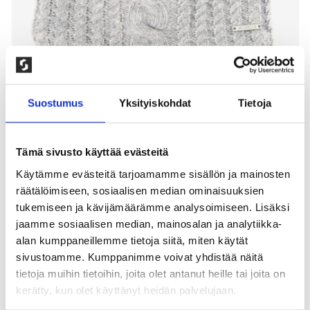
Suostumus
Yksityiskohdat
Tietoja
Tämä sivusto käyttää evästeitä
Käytämme evästeitä tarjoamamme sisällön ja mainosten
räätälöimiseen, sosiaalisen median ominaisuuksien
NEULOTTU OTSPANTA, HARMAA
tukemiseen ja kävijämäärämme analysoimiseen. Lisäksi
100,00
kr
jaamme sosiaalisen median, mainosalan ja analytiikka-
alan kumppaneillemme tietoja siitä, miten käytät
Pehmeä kaapeli neulottu Mawelle otsapanta. Koko
sivustoamme. Kumppanimme voivat yhdistää näitä
One Size sopii nuorille sekä naisille. 30% long hair
tietoja muihin tietoihin, joita olet antanut heille tai joita on
nylon, 25% nylon, 25% polyesteri, 20% viskoosi. Vuori:
kerätty, kun olet käyttänyt heidän palvelujaan.
100% polyesteri. Konepesu: 30°, ei rumpukuivausta. 1