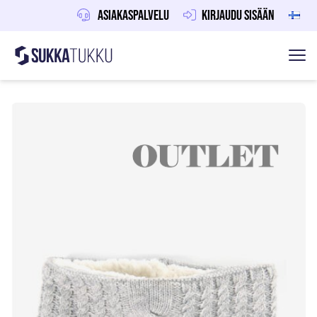
Asiakaspalvelu
Kirjaudu sisään
Sukkatukku
Hoppa till innehåll