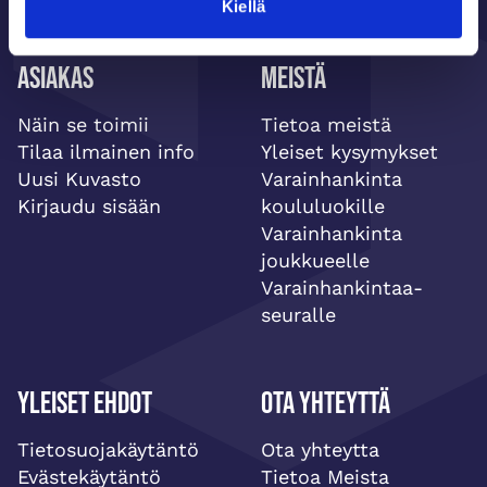
Kiellä
Asiakas
Meistä
Näin se toimii
Tietoa meistä
Tilaa ilmainen info
Yleiset kysymykset
Uusi Kuvasto
Varainhankinta
Kirjaudu sisään
koululuokille
Varainhankinta
joukkueelle
Varainhankintaa-
seuralle
Yleiset ehdot
Ota yhteyttä
Tietosuojakäytäntö
Ota yhteytta
Evästekäytäntö
Tietoa Meista