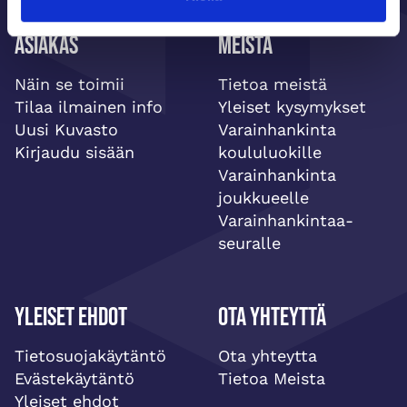
Asiakas
Meistä
Näin se toimii
Tietoa meistä
Tilaa ilmainen info
Yleiset kysymykset
Uusi Kuvasto
Varainhankinta
Kirjaudu sisään
koululuokille
Varainhankinta
joukkueelle
Varainhankintaa-
seuralle
Yleiset ehdot
Ota yhteyttä
Tietosuojakäytäntö
Ota yhteytta
Evästekäytäntö
Tietoa Meista
Yleiset ehdot