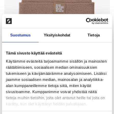
Suostumus
Yksityiskohdat
Tietoja
Tämä sivusto käyttää evästeitä
Käytämme evästeitä tarjoamamme sisällön ja mainosten
räätälöimiseen, sosiaalisen median ominaisuuksien
PIPO LUOMUPUUVILLASTA, BEIGE
tukemiseen ja kävijämäärämme analysoimiseen. Lisäksi
jaamme sosiaalisen median, mainosalan ja analytiikka-
100,00
kr
alan kumppaneillemme tietoja siitä, miten käytät
sivustoamme. Kumppanimme voivat yhdistää näitä
Ribbineulepipo valmistettu luomupuuvillasta. Unisex
tietoja muihin tietoihin, joita olet antanut heille tai joita on
malli joka sopii sekä miehille että naisille. Pieni logo
edessä. 100% luomupuuvilla. Pesu 30°, ei
kerätty, kun olet käyttänyt heidän palvelujaan.
rumpukuivausta. 1 kpl/pakkaus. Saatavana eri