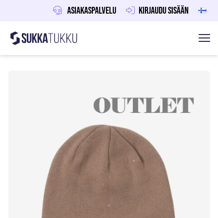
Asiakaspalvelu
Kirjaudu sisään
Sukkatukku
Hoppa till innehåll