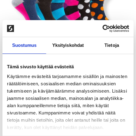
Suostumus
Yksityiskohdat
Tietoja
Tämä sivusto käyttää evästeitä
Käytämme evästeitä tarjoamamme sisällön ja mainosten
räätälöimiseen, sosiaalisen median ominaisuuksien
DOT & STRIPE SOCKS
tukemiseen ja kävijämäärämme analysoimiseen. Lisäksi
100,00
kr
jaamme sosiaalisen median, mainosalan ja analytiikka-
alan kumppaneillemme tietoja siitä, miten käytät
Laadukkaat ohuet sukat kestävästä
sivustoamme. Kumppanimme voivat yhdistää näitä
kampapuuvillasta. Saumaton varvasosa. Pehmeä
tietoja muihin tietoihin, joita olet antanut heille tai joita on
sukka joka istuu hyvin jalassa. 80% puuvillaa, 15%
kerätty, kun olet käyttänyt heidän palvelujaan.
polyamidia, 5% elastaania. Konepesu: 60°,