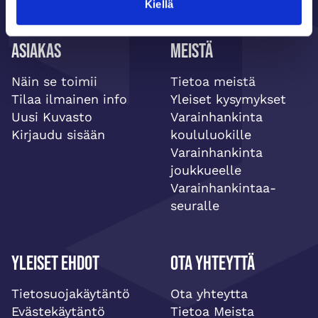
Kiellä
Asiakas
Meistä
Näin se toimii
Tietoa meistä
Tilaa ilmainen info
Yleiset kysymykset
Uusi Kuvasto
Varainhankinta
Kirjaudu sisään
koululuokille
Varainhankinta
joukkueelle
Varainhankintaa-
seuralle
Yleiset ehdot
Ota yhteyttä
Tietosuojakäytäntö
Ota yhteytta
Evästekäytäntö
Tietoa Meista