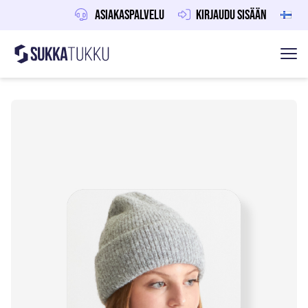
Asiakaspalvelu
Kirjaudu sisään
Sukkatukku
Hoppa till innehåll