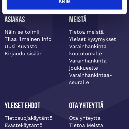
Kiellä
Asiakas
Meistä
Näin se toimii
Tietoa meistä
Tilaa ilmainen info
Yleiset kysymykset
Uusi Kuvasto
Varainhankinta
Kirjaudu sisään
koululuokille
Varainhankinta
joukkueelle
Varainhankintaa-
seuralle
Yleiset ehdot
Ota yhteyttä
Tietosuojakäytäntö
Ota yhteytta
Evästekäytäntö
Tietoa Meista