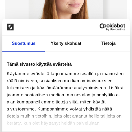
Suostumus
Yksityiskohdat
Tietoja
Tämä sivusto käyttää evästeitä
Käytämme evästeitä tarjoamamme sisällön ja mainosten
räätälöimiseen, sosiaalisen median ominaisuuksien
CHUNKY PIPO, MELEERATTU
tukemiseen ja kävijämäärämme analysoimiseen. Lisäksi
HARMAA
jaamme sosiaalisen median, mainosalan ja analytiikka-
alan kumppaneillemme tietoja siitä, miten käytät
200,00
kr
sivustoamme. Kumppanimme voivat yhdistää näitä
tietoja muihin tietoihin, joita olet antanut heille tai joita on
Tyylikäs pipo pehmeästä villasekoitteesta – kevyt ja
kerätty, kun olet käyttänyt heidän palvelujaan.
lämmin. Pipo joka sopii sekä arkeen ja vapaa-aikaan.
59% Kierrätettyä polyesteriä, 21% Polyamidia, 11%