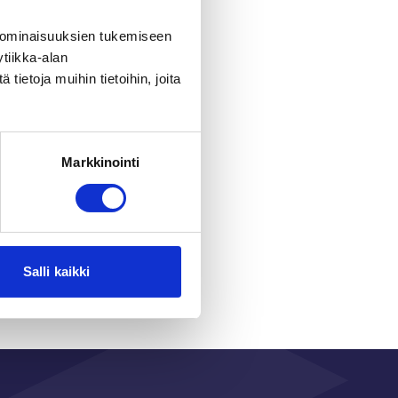
 ominaisuuksien tukemiseen
tiikka-alan
ietoja muihin tietoihin, joita
Markkinointi
r
Salli kaikki