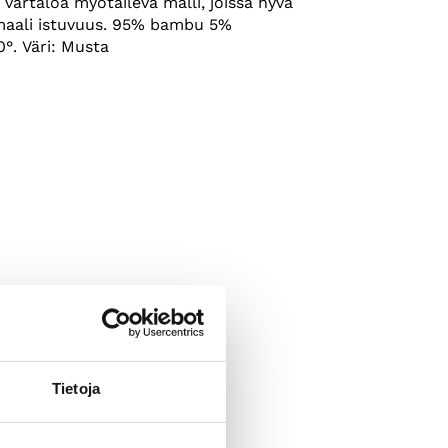
 vartaloa myötäilevä malli, joissa hyvä
maali istuvuus. 95% bambu 5%
°. Väri: Musta
Tietoja