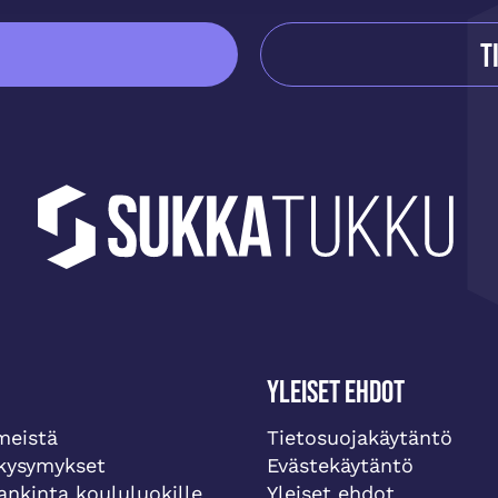
T
Yleiset ehdot
meistä
Tietosuojakäytäntö
 kysymykset
Evästekäytäntö
ankinta koululuokille
Yleiset ehdot