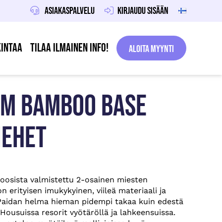
Asiakaspalvelu
Kirjaudu sisään
intaa
Tilaa ilmainen info!
Aloita Myynti
IM BAMBOO BASE
IEHET
osista valmistettu 2-osainen miesten
n erityisen imukykyinen, viileä materiaali ja
 Paidan helma hieman pidempi takaa kuin edestä
 Housuissa resorit vyötäröllä ja lahkeensuissa.