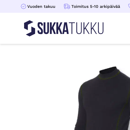
Vuoden takuu
Toimitus 5-10 arkipäivää
Sukkatukku
Hoppa till innehåll