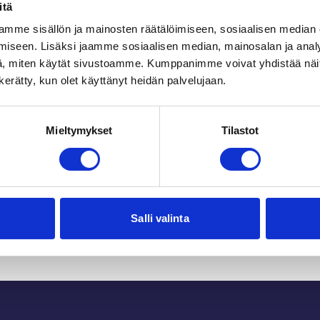
itä
mme sisällön ja mainosten räätälöimiseen, sosiaalisen median
iseen. Lisäksi jaamme sosiaalisen median, mainosalan ja analy
, miten käytät sivustoamme. Kumppanimme voivat yhdistää näitä t
n kerätty, kun olet käyttänyt heidän palvelujaan.
Mieltymykset
Tilastot
Du kanske också gilla
Salli valinta