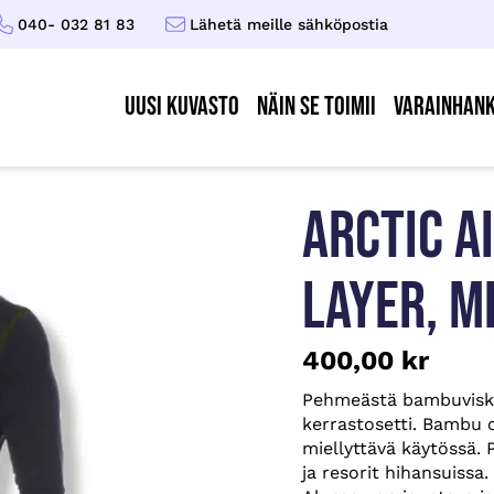
040- 032 81 83
Lähetä meille sähköpostia
UUSI KUVASTO
Näin se toimii
Varainhank
ARCTIC A
LAYER, M
400,00
kr
Pehmeästä bambuvisko
kerrastosetti. Bambu o
miellyttävä käytössä.
ja resorit hihansuissa.