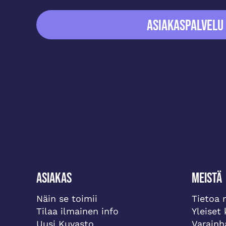
ASIAKASPALVELU
Asiakas
Meistä
Näin se toimii
Tietoa 
Tilaa ilmainen info
Yleiset
Uusi Kuvasto
Varainh