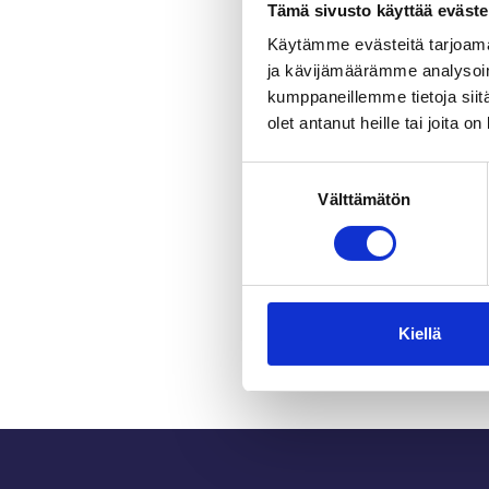
Tämä sivusto käyttää eväste
Käytämme evästeitä tarjoama
ja kävijämäärämme analysoim
kumppaneillemme tietoja siitä
olet antanut heille tai joita o
Suostumuksen
Välttämätön
valinta
Kiellä
Sidfot