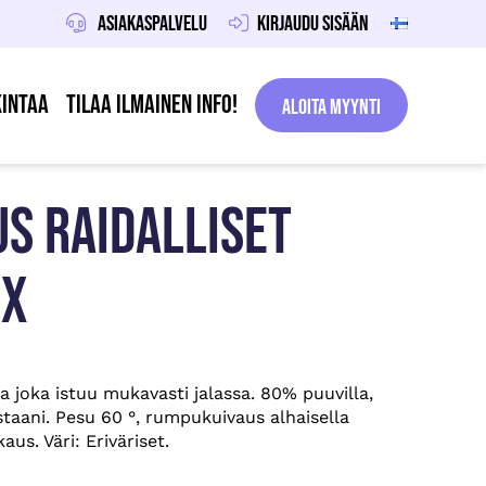
Asiakaspalvelu
Kirjaudu sisään
intaa
Tilaa ilmainen info!
Aloita Myynti
S RAIDALLISET
IX
 joka istuu mukavasti jalassa. 80% puuvilla,
taani. Pesu 60 °, rumpukuivaus alhaisella
us. Väri: Eriväriset.