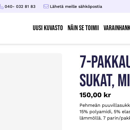
040- 032 81 83
Lähetä meille sähköpostia
UUSI KUVASTO
Näin se toimii
Varainhank
7-PAKKAU
SUKAT, M
150,00
kr
Pehmeän puuvillasukka
15% polyamidi, 5% elas
lämmöllä. 7 parin/pakka