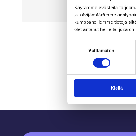
Käytämme evästeitä tarjoama
ja kävijämäärämme analysoim
kumppaneillemme tietoja siitä
olet antanut heille tai joita o
Suostumuksen
Välttämätön
valinta
Kiellä
Sidfot