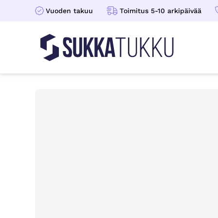
Vuoden takuu
Toimitus 5-10 arkipäivää
Sukkatukku
Hoppa till innehåll