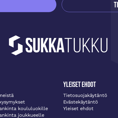
T
Yleiset ehdot
meistä
Tietosuojakäytäntö
 kysymykset
Evästekäytäntö
ankinta koululuokille
Yleiset ehdot
ankinta joukkueelle