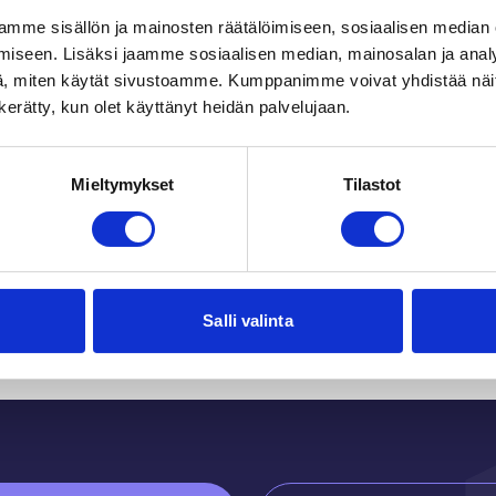
mme sisällön ja mainosten räätälöimiseen, sosiaalisen median
iseen. Lisäksi jaamme sosiaalisen median, mainosalan ja analy
, miten käytät sivustoamme. Kumppanimme voivat yhdistää näitä t
n kerätty, kun olet käyttänyt heidän palvelujaan.
Mieltymykset
Tilastot
Du kanske också gilla
Salli valinta