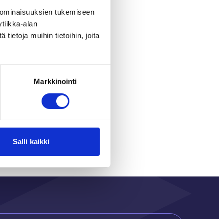
 ominaisuuksien tukemiseen
tiikka-alan
ietoja muihin tietoihin, joita
Markkinointi
r
Salli kaikki