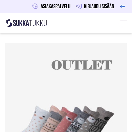
Asiakaspalvelu
Kirjaudu sisään
Sukkatukku
Hoppa till innehåll