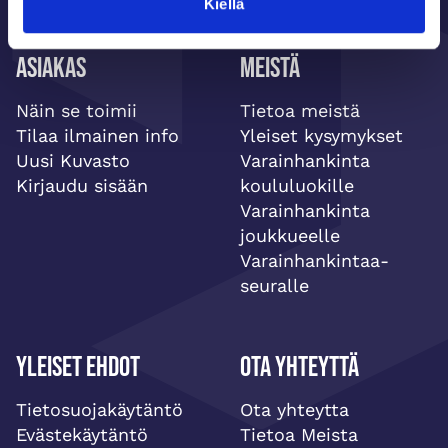
Kiellä
Asiakas
Meistä
Näin se toimii
Tietoa meistä
Tilaa ilmainen info
Yleiset kysymykset
Uusi Kuvasto
Varainhankinta
Kirjaudu sisään
koululuokille
Varainhankinta
joukkueelle
Varainhankintaa-
seuralle
Yleiset ehdot
Ota yhteyttä
Tietosuojakäytäntö
Ota yhteytta
Evästekäytäntö
Tietoa Meista