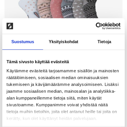
Suostumus
Yksityiskohdat
Tietoja
Tämä sivusto käyttää evästeitä
Käytämme evästeitä tarjoamamme sisällön ja mainosten
räätälöimiseen, sosiaalisen median ominaisuuksien
6-PAKKAUS LASTEN SÖPÖT SUKAT,
tukemiseen ja kävijämäärämme analysoimiseen. Lisäksi
MIX
jaamme sosiaalisen median, mainosalan ja analytiikka-
alan kumppaneillemme tietoja siitä, miten käytät
100,00
kr
sivustoamme. Kumppanimme voivat yhdistää näitä
tietoja muihin tietoihin, joita olet antanut heille tai joita on
Sievät lasten sukat ohuesta puuvillasta. 70%
kerätty, kun olet käyttänyt heidän palvelujaan.
kampapuuvilla, 27% polyamidi, 3% elastaani.
Konepesu: 60°, rumpukuivataan alhaisella lämmöllä.