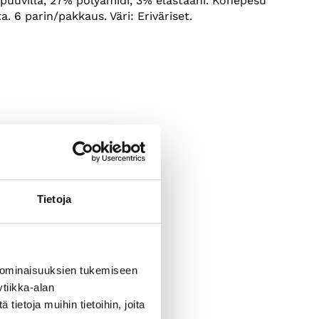
 puuvilla, 27% polyamidi, 3% elastaani. Konepesu
. 6 parin/pakkaus. Väri: Eriväriset.
Tietoja
 ominaisuuksien tukemiseen
tiikka-alan
ietoja muihin tietoihin, joita