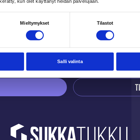
n kerätty, kun olet käyttänyt heidän palvelujaan.
Du kanske också gilla
Mieltymykset
Tilastot
Salli valinta
T