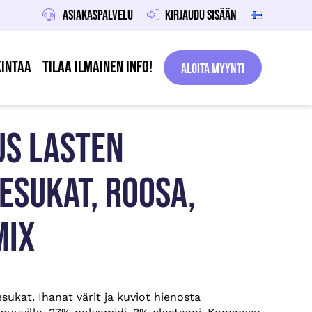
Asiakaspalvelu
Kirjaudu sisään
intaa
Tilaa ilmainen info!
Aloita Myynti
US LASTEN
ESUKAT, ROOSA,
MIX
sukat. Ihanat värit ja kuviot hienosta