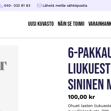
040- 032 81 83
Lähetä meille sähköpostia
UUSI KUVASTO
Näin se toimii
Varainhank
6-PAKKA
LIUKUEST
SININEN 
100,00
kr
Ohuet lasten liukueste