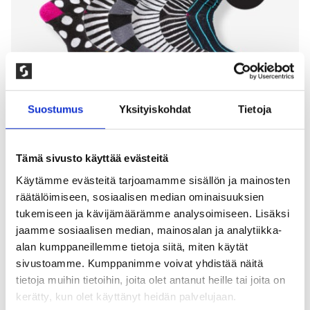
Suostumus
Yksityiskohdat
Tietoja
Tämä sivusto käyttää evästeitä
Käytämme evästeitä tarjoamamme sisällön ja mainosten
6-PAKKAUS PUUVILLASUKAT,
räätälöimiseen, sosiaalisen median ominaisuuksien
tukemiseen ja kävijämäärämme analysoimiseen. Lisäksi
RAIDAT & PILKUT
jaamme sosiaalisen median, mainosalan ja analytiikka-
alan kumppaneillemme tietoja siitä, miten käytät
100,00
kr
sivustoamme. Kumppanimme voivat yhdistää näitä
Laadukaas ohut sukka, kestävästä kampapuuvillasta.
tietoja muihin tietoihin, joita olet antanut heille tai joita on
Saumaton varvasosa. Pehmeä sukka joka istuu hyvin
kerätty, kun olet käyttänyt heidän palvelujaan.
jalassa. 80% kampapuuvilla, 15% polyamidi, 5%