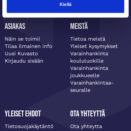
Kiellä
Asiakas
Meistä
Näin se toimii
Tietoa meistä
Tilaa ilmainen info
Yleiset kysymykset
Uusi Kuvasto
Varainhankinta
Kirjaudu sisään
koululuokille
Varainhankinta
joukkueelle
Varainhankintaa-
seuralle
Yleiset ehdot
Ota yhteyttä
Tietosuojakäytäntö
Ota yhteytta