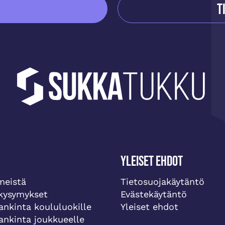
T
Yleiset ehdot
meistä
Tietosuojakäytäntö
 kysymykset
Evästekäytäntö
ankinta koululuokille
Yleiset ehdot
ankinta joukkueelle