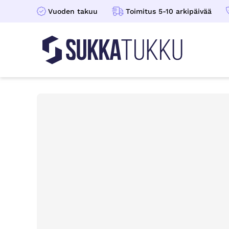
Vuoden takuu
Toimitus 5-10 arkipäivää
Sukkatukku
Hoppa till innehåll