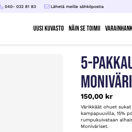
040- 032 81 83
Lähetä meille sähköpostia
UUSI KUVASTO
Näin se toimii
Varainhank
5-PAKKAU
MONIVÄR
150,00
kr
Värikkäät ohuet suka
kampapuuvilla, 15% po
rumpukuivataan alhais
Moniväriset.