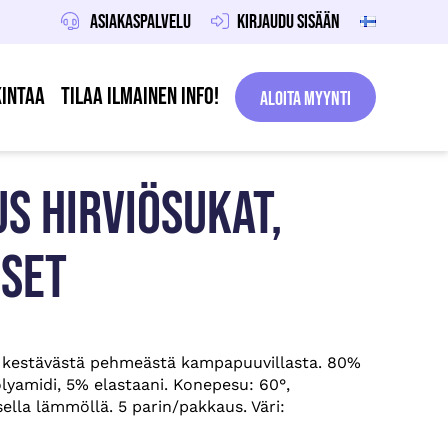
Asiakaspalvelu
Kirjaudu sisään
intaa
Tilaa ilmainen info!
Aloita Myynti
S HIRVIÖSUKAT,
ISET
t kestävästä pehmeästä kampapuuvillasta. 80%
lyamidi, 5% elastaani. Konepesu: 60°,
ella lämmöllä. 5 parin/pakkaus. Väri: