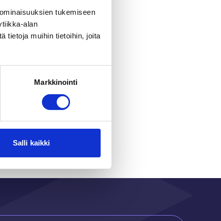
 ominaisuuksien tukemiseen
tiikka-alan
ietoja muihin tietoihin, joita
Markkinointi
r
Salli kaikki