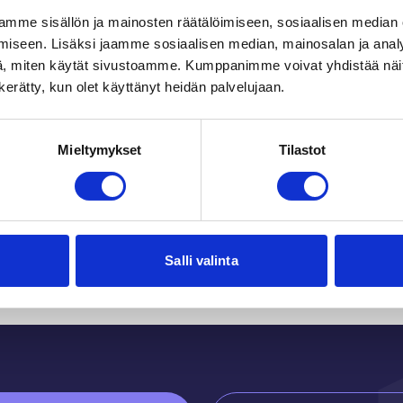
mme sisällön ja mainosten räätälöimiseen, sosiaalisen median
iseen. Lisäksi jaamme sosiaalisen median, mainosalan ja analy
, miten käytät sivustoamme. Kumppanimme voivat yhdistää näitä t
n kerätty, kun olet käyttänyt heidän palvelujaan.
Mieltymykset
Tilastot
Du kanske också gilla
Salli valinta