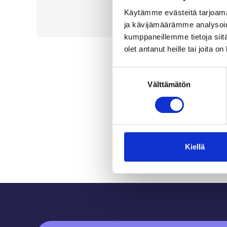
Käytämme evästeitä tarjoama
ja kävijämäärämme analysoim
kumppaneillemme tietoja siitä
olet antanut heille tai joita o
Suostumuksen
Välttämätön
valinta
Kiellä
Sidfot