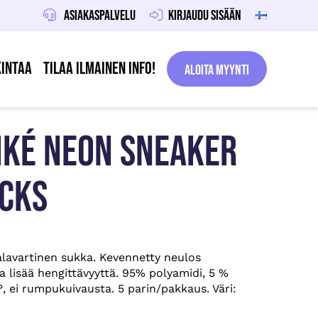
Asiakaspalvelu
Kirjaudu sisään
intaa
Tilaa ilmainen info!
Aloita Myynti
IKÉ NEON SNEAKER
OCKS
lavartinen sukka. Kevennetty neulos
a lisää hengittävyyttä. 95% polyamidi, 5 %
, ei rumpukuivausta. 5 parin/pakkaus. Väri: