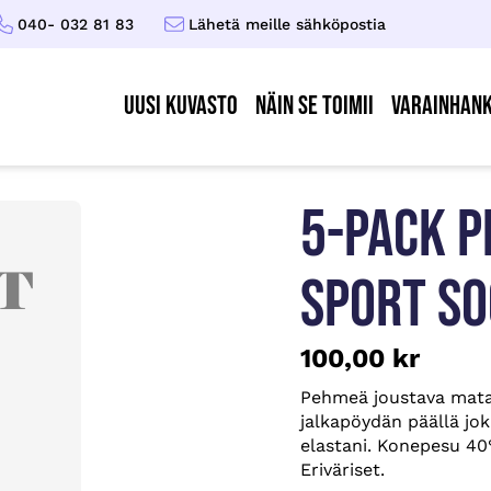
040- 032 81 83
Lähetä meille sähköpostia
UUSI KUVASTO
Näin se toimii
Varainhank
5-PACK P
SPORT S
100,00
kr
Pehmeä joustava mata
jalkapöydän päällä jok
elastani. Konepesu 40°
Eriväriset.