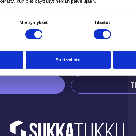
n kerätty, kun olet käyttänyt heidän palvelujaan.
Du kanske också gilla
Mieltymykset
Tilastot
Salli valinta
T