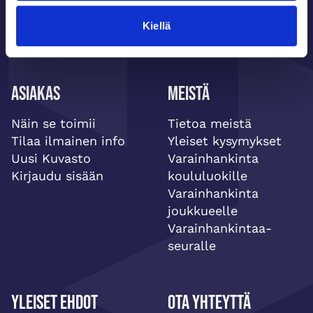
Kiellä
Asiakas
Meistä
Näin se toimii
Tietoa meistä
Tilaa ilmainen info
Yleiset kysymykset
Uusi Kuvasto
Varainhankinta
Kirjaudu sisään
koululuokille
Varainhankinta
joukkueelle
Varainhankintaa-
seuralle
Yleiset ehdot
Ota yhteyttä