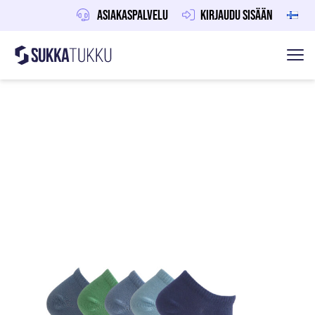
Asiakaspalvelu
Kirjaudu sisään
Sukkatukku
Hoppa till innehåll