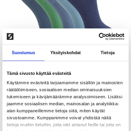
Suostumus
Yksityiskohdat
Tietoja
Tämä sivusto käyttää evästeitä
Käytämme evästeitä tarjoamamme sisällön ja mainosten
5-PAKKAUS LASTEN
räätälöimiseen, sosiaalisen median ominaisuuksien
tukemiseen ja kävijämäärämme analysoimiseen. Lisäksi
SNEAKERSUKAT, SININEN MIX
jaamme sosiaalisen median, mainosalan ja analytiikka-
alan kumppaneillemme tietoja siitä, miten käytät
100,00
kr
sivustoamme. Kumppanimme voivat yhdistää näitä
Kivat matalavartiset lasten sukat. Kevyt
tietoja muihin tietoihin, joita olet antanut heille tai joita on
puuvillamateriaali tekee sukista mukavat ja