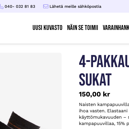
040- 032 81 83
Lähetä meille sähköpostia
UUSI KUVASTO
Näin se toimii
Varainhank
4-PAKKAU
SUKAT
150,00
kr
Naisten kampapuuvilla
ihoa vasten. Elastaani
käyttömukavuuden – s
kampapuuvillaa, 15% p