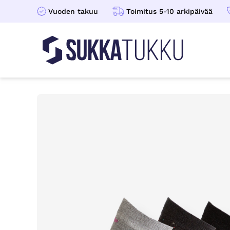
Vuoden takuu
Toimitus 5-10 arkipäivää
Sukkatukku
Hoppa till innehåll