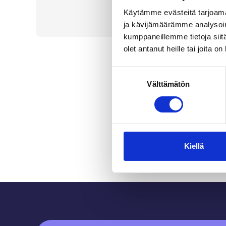
Käytämme evästeitä tarjoama
ja kävijämäärämme analysoim
kumppaneillemme tietoja siitä
olet antanut heille tai joita o
Suostumuksen
Välttämätön
valinta
Kiellä
Sidfot