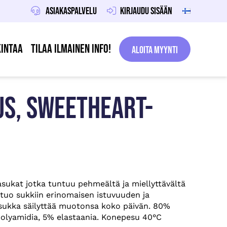
Asiakaspalvelu
Kirjaudu sisään
intaa
Tilaa ilmainen info!
Aloita Myynti
S, SWEETHEART-
sukat jotka tuntuu pehmeältä ja miellyttävältä
 tuo sukkiin erinomaisen istuvuuden ja
ukka säilyttää muotonsa koko päivän. 80%
olyamidia, 5% elastaania. Konepesu 40°C