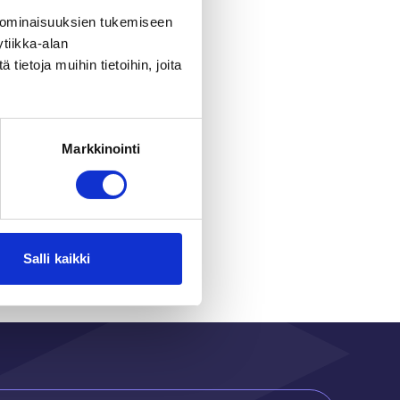
 ominaisuuksien tukemiseen
tiikka-alan
ietoja muihin tietoihin, joita
Markkinointi
r
Salli kaikki