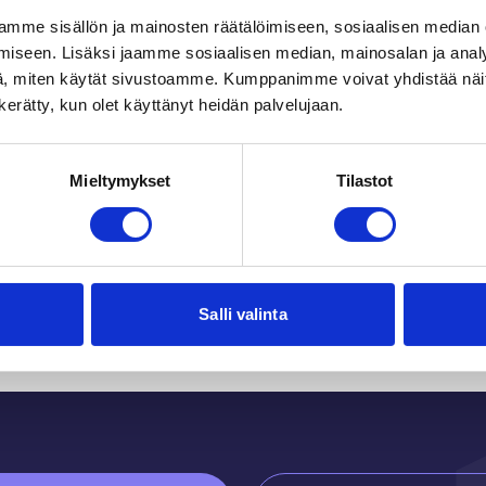
mme sisällön ja mainosten räätälöimiseen, sosiaalisen median
iseen. Lisäksi jaamme sosiaalisen median, mainosalan ja analy
, miten käytät sivustoamme. Kumppanimme voivat yhdistää näitä t
n kerätty, kun olet käyttänyt heidän palvelujaan.
Mieltymykset
Tilastot
Du kanske också gilla
Salli valinta