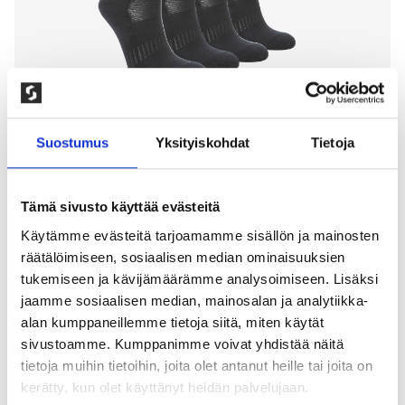
Suostumus
Yksityiskohdat
Tietoja
Tämä sivusto käyttää evästeitä
Käytämme evästeitä tarjoamamme sisällön ja mainosten
4-PAKKAUS ULTRA PERFORMANCE
räätälöimiseen, sosiaalisen median ominaisuuksien
tukemiseen ja kävijämäärämme analysoimiseen. Lisäksi
-URHEILUSUKAT, MUSTA
jaamme sosiaalisen median, mainosalan ja analytiikka-
alan kumppaneillemme tietoja siitä, miten käytät
200,00
kr
sivustoamme. Kumppanimme voivat yhdistää näitä
Kestävästä puuvillasta valmistettu urheilu ja vapaa-
tietoja muihin tietoihin, joita olet antanut heille tai joita on
ajan sukka. Froteepohja ja kiristys jalkoimella takaa
kerätty, kun olet käyttänyt heidän palvelujaan.
paremman istuvuuden. 80% puuvilla, 17% polyamidi,