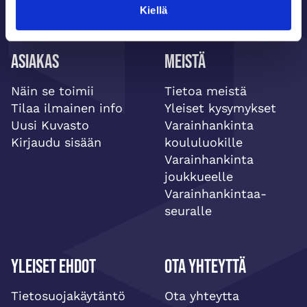
Kiellä
Asiakas
Meistä
Näin se toimii
Tietoa meistä
Tilaa ilmainen info
Yleiset kysymykset
Uusi Kuvasto
Varainhankinta
Kirjaudu sisään
koululuokille
Varainhankinta
joukkueelle
Varainhankintaa-
seuralle
Yleiset ehdot
Ota yhteyttä
Tietosuojakäytäntö
Ota yhteytta