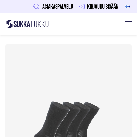
Asiakaspalvelu
Kirjaudu sisään
Sukkatukku
Hoppa till innehåll