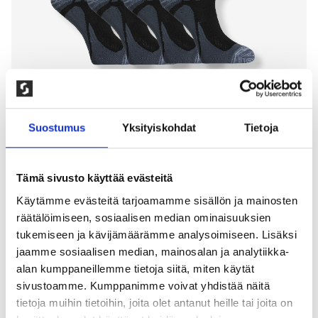
Suostumus
Yksityiskohdat
Tietoja
Tämä sivusto käyttää evästeitä
4-PAKKAUS ERITTÄIN KEVYET
Käytämme evästeitä tarjoamamme sisällön ja mainosten
räätälöimiseen, sosiaalisen median ominaisuuksien
URHEILUSUKAT, MUSTA
tukemiseen ja kävijämäärämme analysoimiseen. Lisäksi
jaamme sosiaalisen median, mainosalan ja analytiikka-
200,00
kr
alan kumppaneillemme tietoja siitä, miten käytät
sivustoamme. Kumppanimme voivat yhdistää näitä
Urheilu ja vapaa-ajan sukka lyhyellä varrella.
Kevennetty neulos jalkapöydän päällä joka lisää
tietoja muihin tietoihin, joita olet antanut heille tai joita on
hengittävyyttä. Vahvistettu kärki ja kantapää.