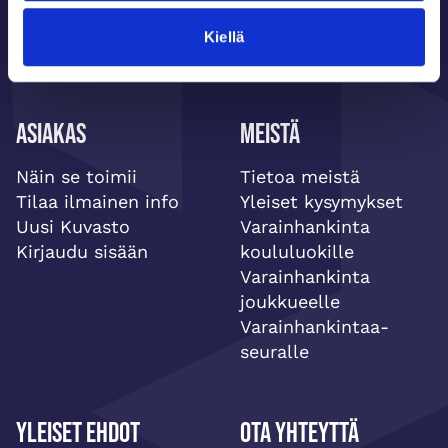
Kiellä
Asiakas
Meistä
Näin se toimii
Tietoa meistä
Tilaa ilmainen info
Yleiset kysymykset
Uusi Kuvasto
Varainhankinta
Kirjaudu sisään
koululuokille
Varainhankinta
joukkueelle
Varainhankintaa-
seuralle
Yleiset ehdot
Ota yhteyttä