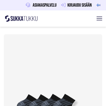
Asiakaspalvelu
Kirjaudu sisään
Sukkatukku
Hoppa till innehåll