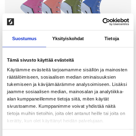
Suostumus
Yksityiskohdat
Tietoja
Tämä sivusto käyttää evästeitä
Käytämme evästeitä tarjoamamme sisällön ja mainosten
räätälöimiseen, sosiaalisen median ominaisuuksien
4-PAKKAUS KUVIOLLISET SUKAT
tukemiseen ja kävijämäärämme analysoimiseen. Lisäksi
jaamme sosiaalisen median, mainosalan ja analytiikka-
150,00
kr
alan kumppaneillemme tietoja siitä, miten käytät
sivustoamme. Kumppanimme voivat yhdistää näitä
Ohuet sukat kestävästä kampapuuvillasta. 80%
tietoja muihin tietoihin, joita olet antanut heille tai joita on
kampapuuvilla, 15% polyamidi, 5% elastaani.
kerätty, kun olet käyttänyt heidän palvelujaan.
Konepesu: 60°, rumpukuivataan alhaisella lämmöllä.
4 parin/pakkaus. Väri: Eriväriset.