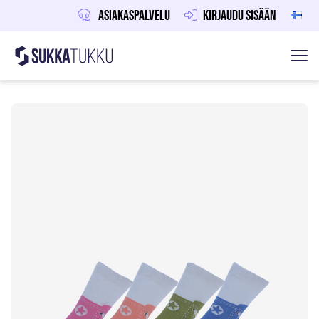
Asiakaspalvelu
Kirjaudu sisään
Sukkatukku
Hoppa till innehåll