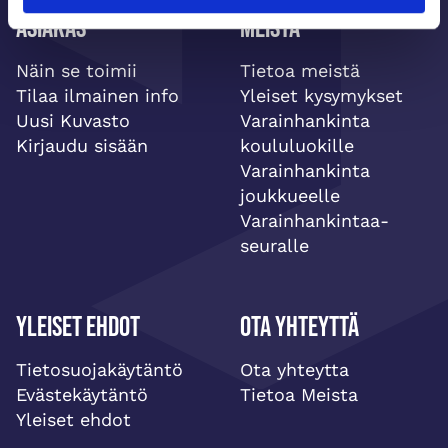
Asiakas
Meistä
Näin se toimii
Tietoa meistä
Tilaa ilmainen info
Yleiset kysymykset
Uusi Kuvasto
Varainhankinta
Kirjaudu sisään
koululuokille
Varainhankinta
joukkueelle
Varainhankintaa-
seuralle
Yleiset ehdot
Ota yhteyttä
Tietosuojakäytäntö
Ota yhteytta
Evästekäytäntö
Tietoa Meista
Yleiset ehdot