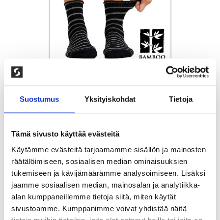
Suostumus
Yksityiskohdat
Tietoja
Tämä sivusto käyttää evästeitä
3-PAKKAUS KIRISTÄMÄTTÖMÄT
Käytämme evästeitä tarjoamamme sisällön ja mainosten
räätälöimiseen, sosiaalisen median ominaisuuksien
BAMBUSUKAT, MUSTA
tukemiseen ja kävijämäärämme analysoimiseen. Lisäksi
jaamme sosiaalisen median, mainosalan ja analytiikka-
150,00
kr
alan kumppaneillemme tietoja siitä, miten käytät
sivustoamme. Kumppanimme voivat yhdistää näitä
Ohuet sukat valmistettu pehmeästä ja mukavasta
bambusta joka antaa ylellisen tunteen. Klassinen