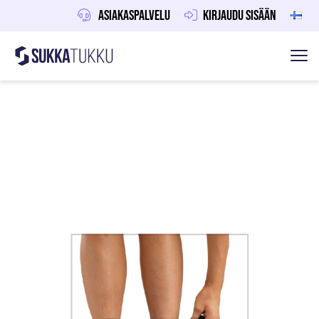
Asiakaspalvelu
Kirjaudu sisään
Sukkatukku
Hoppa till innehåll