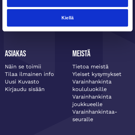
Tilaa ilmainen info!
Kiellä
Asiakas
Meistä
Näin se toimii
Tietoa meistä
Tilaa ilmainen info
Yleiset kysymykset
Uusi Kuvasto
Varainhankinta
Kirjaudu sisään
koululuokille
Varainhankinta
joukkueelle
Varainhankintaa-
seuralle