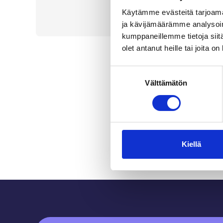
Käytämme evästeitä tarjoama
ja kävijämäärämme analysoim
kumppaneillemme tietoja siitä
olet antanut heille tai joita o
Suostumuksen
Välttämätön
valinta
Kiellä
Sidfot