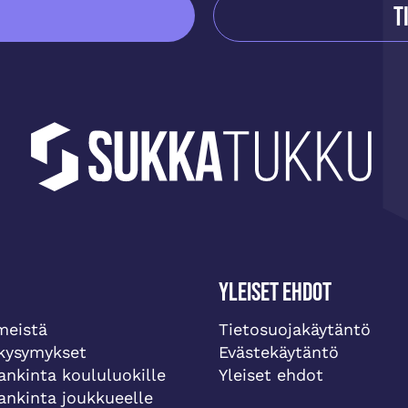
T
Yleiset ehdot
meistä
Tietosuojakäytäntö
 kysymykset
Evästekäytäntö
ankinta koululuokille
Yleiset ehdot
ankinta joukkueelle