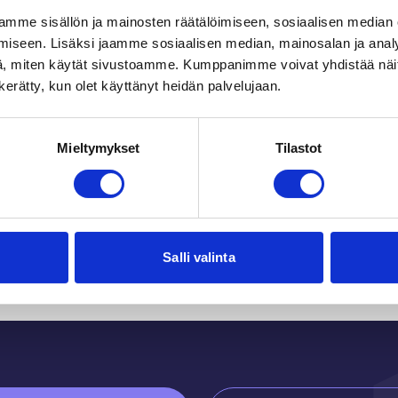
mme sisällön ja mainosten räätälöimiseen, sosiaalisen median
iseen. Lisäksi jaamme sosiaalisen median, mainosalan ja analy
, miten käytät sivustoamme. Kumppanimme voivat yhdistää näitä t
n kerätty, kun olet käyttänyt heidän palvelujaan.
Mieltymykset
Tilastot
Du kanske också gilla
Salli valinta