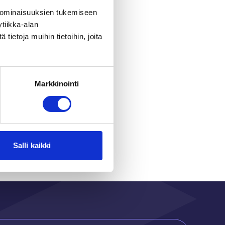
 ominaisuuksien tukemiseen
tiikka-alan
ietoja muihin tietoihin, joita
Markkinointi
r
Salli kaikki