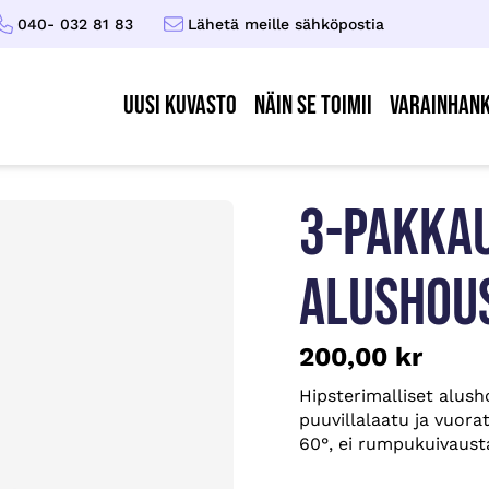
040- 032 81 83
Lähetä meille sähköpostia
UUSI KUVASTO
Näin se toimii
Varainhank
3-PAKKAU
ALUSHOUS
200,00
kr
Hipsterimalliset alush
puuvillalaatu ja vuora
60°, ei rumpukuivausta