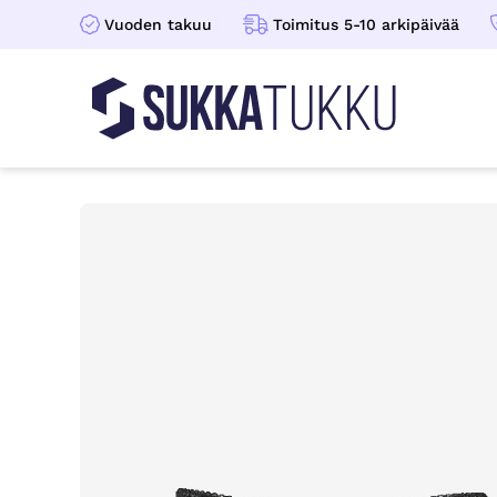
Vuoden takuu
Toimitus 5-10 arkipäivää
Sukkatukku
Hoppa till innehåll