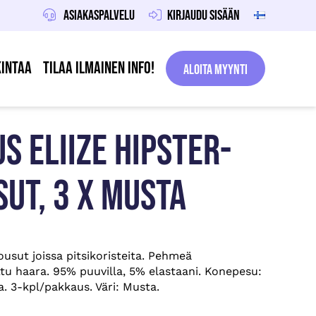
Asiakaspalvelu
Kirjaudu sisään
intaa
Tilaa ilmainen info!
Aloita Myynti
S ELIIZE HIPSTER-
UT, 3 X MUSTA
ousut joissa pitsikoristeita. Pehmeä
ttu haara. 95% puuvilla, 5% elastaani. Konepesu:
. 3-kpl/pakkaus. Väri: Musta.