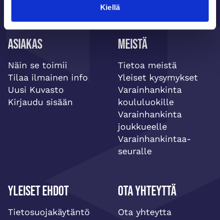
Kiellä
Asiakas
Meistä
Näin se toimii
Tietoa meistä
Tilaa ilmainen info
Yleiset kysymykset
Uusi Kuvasto
Varainhankinta
Kirjaudu sisään
koululuokille
Varainhankinta
joukkueelle
Varainhankintaa-
seuralle
Yleiset ehdot
Ota yhteyttä
Tietosuojakäytäntö
Ota yhteytta