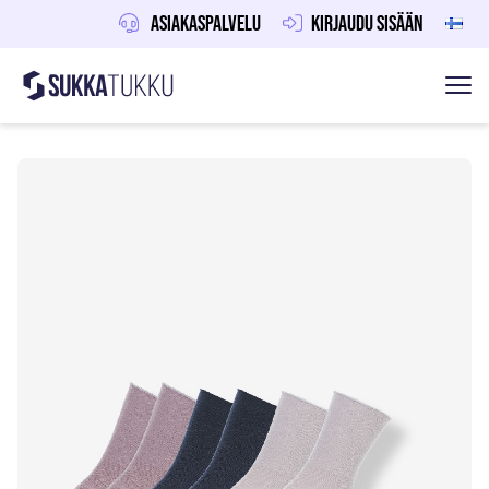
Asiakaspalvelu
Kirjaudu sisään
Sukkatukku
Hoppa till innehåll