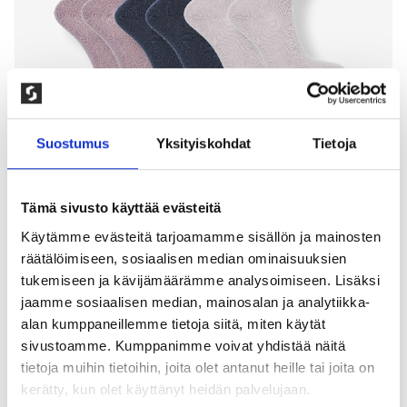
Suostumus
Yksityiskohdat
Tietoja
Tämä sivusto käyttää evästeitä
Käytämme evästeitä tarjoamamme sisällön ja mainosten
3-PAKKAUS KIRISTÄMÄTTÖMÄT
räätälöimiseen, sosiaalisen median ominaisuuksien
tukemiseen ja kävijämäärämme analysoimiseen. Lisäksi
PUVILLASUKAT, VAALEA MIX
jaamme sosiaalisen median, mainosalan ja analytiikka-
alan kumppaneillemme tietoja siitä, miten käytät
150,00
kr
sivustoamme. Kumppanimme voivat yhdistää näitä
Ohut puuvillasukka jossa kiristämätön varsi.
tietoja muihin tietoihin, joita olet antanut heille tai joita on
Elastaani pitää sukan hyvin ylhäällä eikä silti purista
kerätty, kun olet käyttänyt heidän palvelujaan.
jalkaa. 80% puuvilla, 15% polyamidi, 5% elastaani.