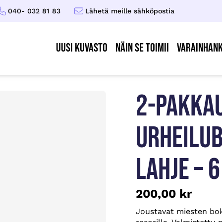
040- 032 81 83
Lähetä meille sähköpostia
UUSI KUVASTO
Näin se toimii
Varainhank
2-PAKKAU
URHEILUB
LAHJE – 
200,00
kr
Joustavat miesten bok