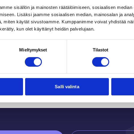
mme sisällön ja mainosten räätälöimiseen, sosiaalisen median
iseen. Lisäksi jaamme sosiaalisen median, mainosalan ja analy
, miten käytät sivustoamme. Kumppanimme voivat yhdistää näitä t
n kerätty, kun olet käyttänyt heidän palvelujaan.
Mieltymykset
Tilastot
Du kanske också gilla
Salli valinta