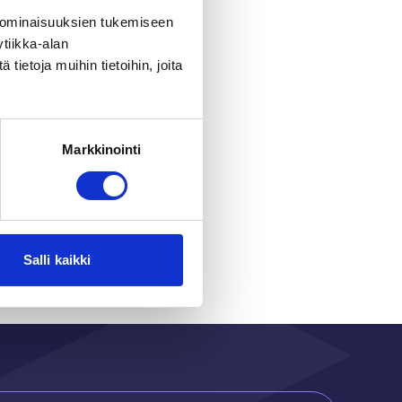
 ominaisuuksien tukemiseen
tiikka-alan
ietoja muihin tietoihin, joita
Markkinointi
r
Salli kaikki