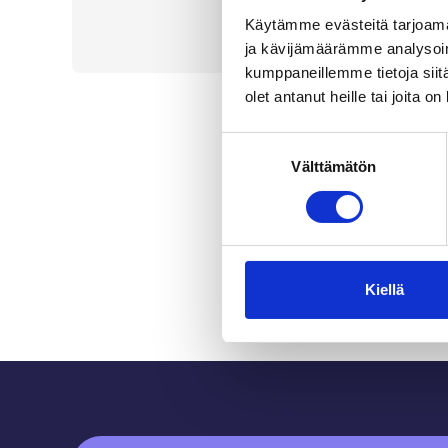
Käytämme evästeitä tarjoama
ja kävijämäärämme analysoim
kumppaneillemme tietoja siitä
olet antanut heille tai joita o
Suostumuksen
Välttämätön
valinta
Kiellä
Sidfot