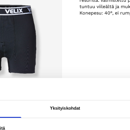
resorilla. Valmistettu
tuntuu viileältä ja mu
Konepesu: 40°, ei rum
Yksityiskohdat
itä