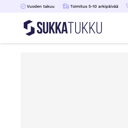
Vuoden takuu
Toimitus 5-10 arkipäivää
Sukkatukku
Hoppa till innehåll