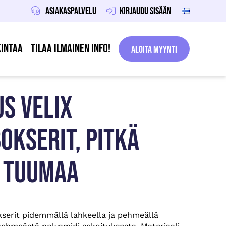
Asiakaspalvelu
Kirjaudu sisään
intaa
Tilaa ilmainen info!
Aloita Myynti
S VELIX
OKSERIT, PITKÄ
6 TUUMAA
serit pidemmällä lahkeella ja pehmeällä