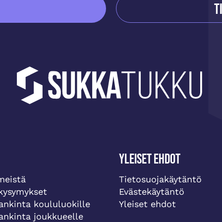
T
Yleiset ehdot
meistä
Tietosuojakäytäntö
 kysymykset
Evästekäytäntö
ankinta koululuokille
Yleiset ehdot
ankinta joukkueelle