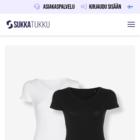
Asiakaspalvelu
Kirjaudu sisään
Sukkatukku
Hoppa till innehåll