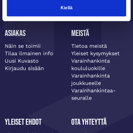
Kiellä
Asiakas
Meistä
Näin se toimii
Tietoa meistä
Tilaa ilmainen info
Yleiset kysymykset
Uusi Kuvasto
Varainhankinta
Kirjaudu sisään
koululuokille
Varainhankinta
joukkueelle
Varainhankintaa-
seuralle
Yleiset ehdot
Ota yhteyttä