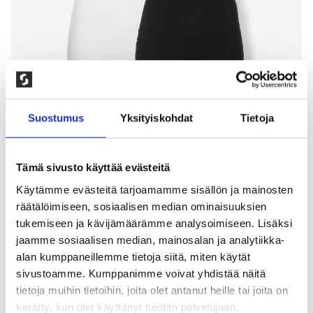
Suostumus
Yksityiskohdat
Tietoja
Tämä sivusto käyttää evästeitä
Käytämme evästeitä tarjoamamme sisällön ja mainosten
2-PAKKAUS T-PAITA, V-PÄÄNTIE
räätälöimiseen, sosiaalisen median ominaisuuksien
MUSTA & VALKOINEN, NAISET
tukemiseen ja kävijämäärämme analysoimiseen. Lisäksi
jaamme sosiaalisen median, mainosalan ja analytiikka-
200,00
kr
alan kumppaneillemme tietoja siitä, miten käytät
sivustoamme. Kumppanimme voivat yhdistää näitä
V-kaula-aukko, vartalonmyötäinen malli joissa
tietoja muihin tietoihin, joita olet antanut heille tai joita on
pidempi helma. Miellyttävä paita joustavasta ja
kerätty, kun olet käyttänyt heidän palvelujaan.
pehmeästä single jersey puuvillasta. 90% puuvilla,