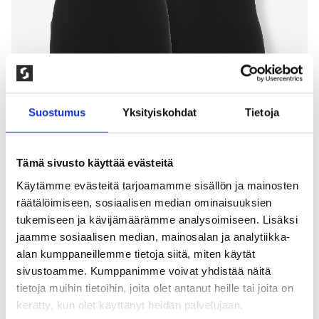
Suostumus
Yksityiskohdat
Tietoja
Tämä sivusto käyttää evästeitä
Käytämme evästeitä tarjoamamme sisällön ja mainosten
2-PAKKAUS HIHATON PAITA 2 X
räätälöimiseen, sosiaalisen median ominaisuuksien
tukemiseen ja kävijämäärämme analysoimiseen. Lisäksi
MUSTA, NAISET
jaamme sosiaalisen median, mainosalan ja analytiikka-
alan kumppaneillemme tietoja siitä, miten käytät
200,00
kr
sivustoamme. Kumppanimme voivat yhdistää näitä
Vartalonmyötäinen naisten toppi. Miellyttävä paita
tietoja muihin tietoihin, joita olet antanut heille tai joita on
joustavasta ja pehmeästä single jersey puuvillasta.
kerätty, kun olet käyttänyt heidän palvelujaan.
90% puuvilla, 10% lycra. Konepesu: 40° , ei