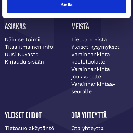
Kiellä
Asiakas
Meistä
Näin se toimii
Tietoa meistä
Tilaa ilmainen info
Yleiset kysymykset
Uusi Kuvasto
Varainhankinta
Kirjaudu sisään
koululuokille
Varainhankinta
joukkueelle
Varainhankintaa-
seuralle
Yleiset ehdot
Ota yhteyttä
Tietosuojakäytäntö
Ota yhteytta