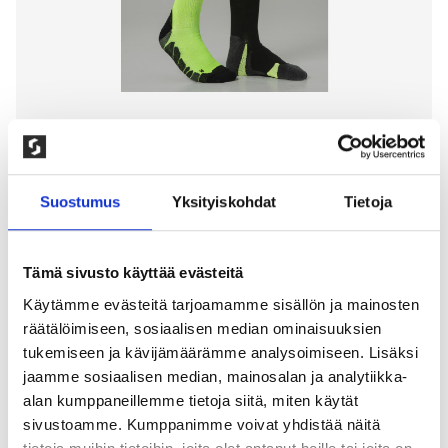
Suostumus
Yksityiskohdat
Tietoja
Tämä sivusto käyttää evästeitä
2-PAKKKAUS TUKISUKAT
Käytämme evästeitä tarjoamamme sisällön ja mainosten
JUOKSUUN, MUSTA & VIHREÄ
räätälöimiseen, sosiaalisen median ominaisuuksien
tukemiseen ja kävijämäärämme analysoimiseen. Lisäksi
200,00
kr
jaamme sosiaalisen median, mainosalan ja analytiikka-
alan kumppaneillemme tietoja siitä, miten käytät
Performance run -urheilutukisukat. Poistaa
sivustoamme. Kumppanimme voivat yhdistää näitä
maitohappoja, vähentää väsymystä ja nopeuttaa
palautumista. Erillinen muotoilu vasemmalle ja