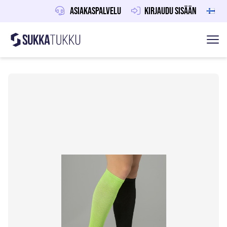
Asiakaspalvelu
Kirjaudu sisään
Sukkatukku
Hoppa till innehåll