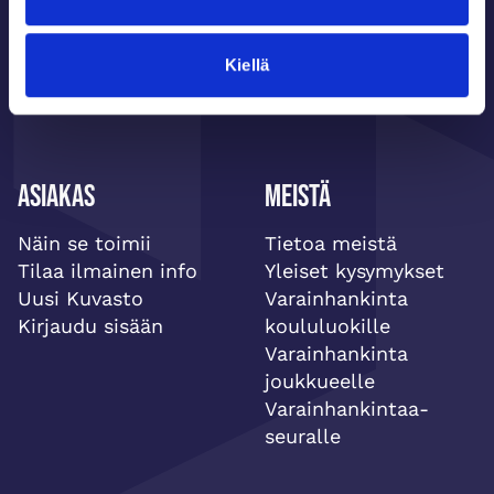
Tilaa ilmainen info!
Kiellä
Asiakas
Meistä
Näin se toimii
Tietoa meistä
Tilaa ilmainen info
Yleiset kysymykset
Uusi Kuvasto
Varainhankinta
Kirjaudu sisään
koululuokille
Varainhankinta
joukkueelle
Varainhankintaa-
seuralle