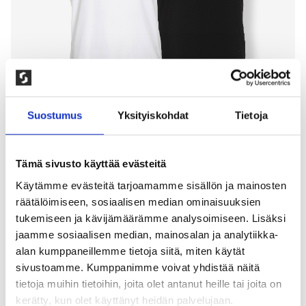
Suostumus
Yksityiskohdat
Tietoja
Tämä sivusto käyttää evästeitä
Käytämme evästeitä tarjoamamme sisällön ja mainosten
2-PAKKAUS KLASSINEN T-PAITA,
räätälöimiseen, sosiaalisen median ominaisuuksien
MUSTA & VALKOINEN – MIEHET
tukemiseen ja kävijämäärämme analysoimiseen. Lisäksi
jaamme sosiaalisen median, mainosalan ja analytiikka-
200,00
kr
alan kumppaneillemme tietoja siitä, miten käytät
sivustoamme. Kumppanimme voivat yhdistää näitä
Hyvälaatuinen miesten t-paita pyöreällä pääntiellä.
tietoja muihin tietoihin, joita olet antanut heille tai joita on
Vahvistettu niskasauma. Klassinen suora malli. 100%
kerätty, kun olet käyttänyt heidän palvelujaan.
kampapuuvilla. Konepesu: 40°, rumpukuivataan