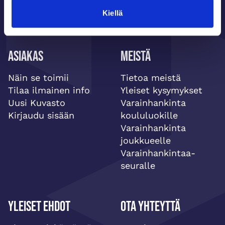
Kiellä
Asiakas
Meistä
Näin se toimii
Tietoa meistä
Tilaa ilmainen info
Yleiset kysymykset
Uusi Kuvasto
Varainhankinta
Kirjaudu sisään
koululuokille
Varainhankinta
joukkueelle
Varainhankintaa-
seuralle
Yleiset ehdot
Ota yhteyttä