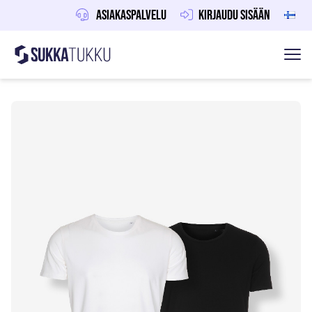
Asiakaspalvelu
Kirjaudu sisään
Sukkatukku
Hoppa till innehåll