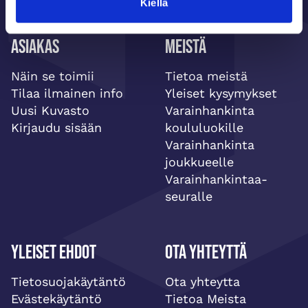
Kiellä
Asiakas
Meistä
Näin se toimii
Tietoa meistä
Tilaa ilmainen info
Yleiset kysymykset
Uusi Kuvasto
Varainhankinta
Kirjaudu sisään
koululuokille
Varainhankinta
joukkueelle
Varainhankintaa-
seuralle
Yleiset ehdot
Ota yhteyttä
Tietosuojakäytäntö
Ota yhteytta
Evästekäytäntö
Tietoa Meista