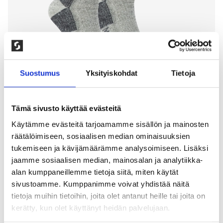
Suostumus
Yksityiskohdat
Tietoja
Tämä sivusto käyttää evästeitä
Käytämme evästeitä tarjoamamme sisällön ja mainosten
räätälöimiseen, sosiaalisen median ominaisuuksien
1-PAKKAUS KOKOFROTEISET
tukemiseen ja kävijämäärämme analysoimiseen. Lisäksi
VILLASUKAT
jaamme sosiaalisen median, mainosalan ja analytiikka-
alan kumppaneillemme tietoja siitä, miten käytät
150,00
kr
sivustoamme. Kumppanimme voivat yhdistää näitä
tietoja muihin tietoihin, joita olet antanut heille tai joita on
Ihana ja lämmin villasukka. Froteinen varsi ja jalka.
kerätty, kun olet käyttänyt heidän palvelujaan.
Normaali pituinen ribbineulottu varsi. 80%
merinovilla, 15 % polyamidi, 5% elastaani. Pesu 30°, ei