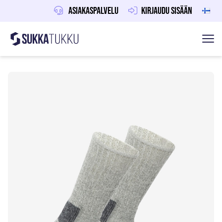
Asiakaspalvelu
Kirjaudu sisään
Sukkatukku
Hoppa till innehåll