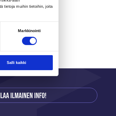
tiikka-alan
ietoja muihin tietoihin, joita
erättyä 13396€.
Samalla saamme
os hyvästä
Markkinointi
ä ansio yli
!
Salli kaikki
ilaa ilmainen info!