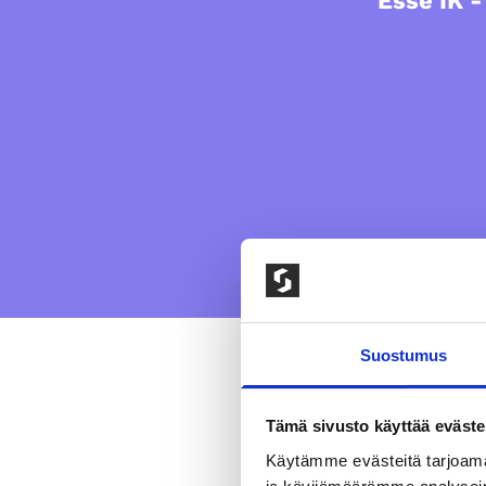
Esse IK 
Suostumus
Esse IK – On
Tämä sivusto käyttää eväste
Käytämme evästeitä tarjoama