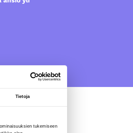
ansio yli
Tietoja
 ominaisuuksien tukemiseen