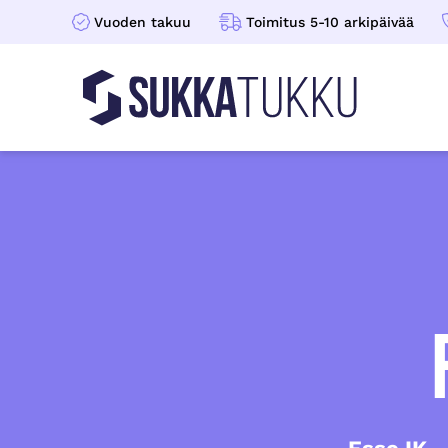
Vuoden takuu
Toimitus 5-10 arkipäivää
Sukkatukku
Hoppa till innehåll