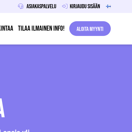
Asiakaspalvelu
Kirjaudu sisään
intaa
Tilaa ilmainen info!
Aloita Myynti
A