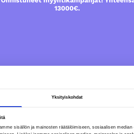
- Onnistuneet myyntikampanjat! Yhteensä 
13000€.
Yksityiskohdat
nistuneet myyntikampanjat! Yhteensä ansio yli 13000€.
itä
mme sisällön ja mainosten räätälöimiseen, sosiaalisen median