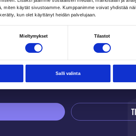
iseen. Lisäksi jaamme sosiaalisen median, mainosalan ja analy
, miten käytät sivustoamme. Kumppanimme voivat yhdistää näitä t
en myyntikampanjan aikana Esse IK ovat saaneet k
n kerätty, kun olet käyttänyt heidän palvelujaan.
 on mainio tapa kerätä rahaa seuran toimintaan. 
kemassa lasten ja nuorten harrastustoimintaa. Kiit
lleen!
Mieltymykset
Tilastot
K – Onnistuneet myyntikampanjat! Yhteens
att ni delade med er av er framgångssaga
Salli valinta
T