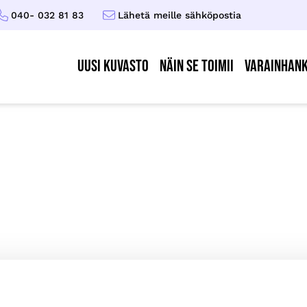
040- 032 81 83
Lähetä meille sähköpostia
UUSI KUVASTO
Näin se toimii
Varainhank