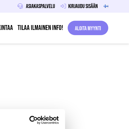
Asiakaspalvelu
Kirjaudu sisään
intaa
Tilaa ilmainen info!
Aloita Myynti