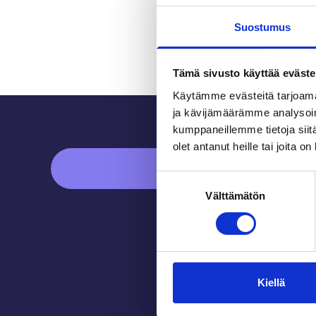
Suostumus
Tämä sivusto käyttää eväste
Käytämme evästeitä tarjoama
Sidfot
ja kävijämäärämme analysoim
kumppaneillemme tietoja siitä
olet antanut heille tai joita o
ASIAKASPALVELU
Suostumuksen
Välttämätön
valinta
Kiellä