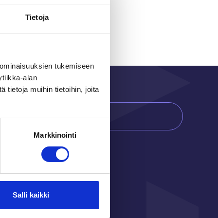
Tietoja
 ominaisuuksien tukemiseen
tiikka-alan
ietoja muihin tietoihin, joita
ilaa ilmainen info!
Markkinointi
Salli kaikki