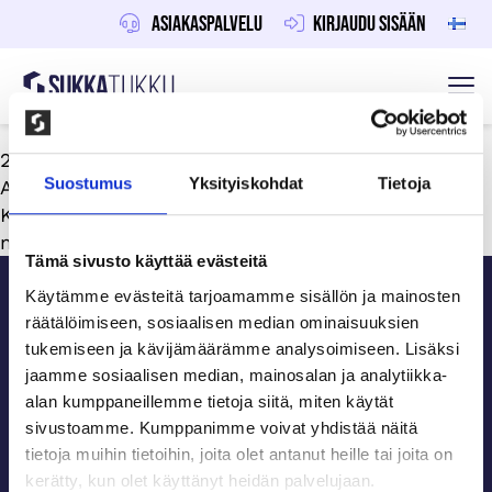
Asiakaspalvelu
Kirjaudu sisään
Sukkatukku
Hoppa till innehåll
26 kesäkuun, 2024
Suostumus
Yksityiskohdat
Tietoja
Av
Toni Saarinen
Käytämme vain sertifioitua mulesing-vapaata
merinovillaa tuotteissamme.
Sidfot
Tämä sivusto käyttää evästeitä
Käytämme evästeitä tarjoamamme sisällön ja mainosten
räätälöimiseen, sosiaalisen median ominaisuuksien
ASIAKASPALVELU
tukemiseen ja kävijämäärämme analysoimiseen. Lisäksi
jaamme sosiaalisen median, mainosalan ja analytiikka-
alan kumppaneillemme tietoja siitä, miten käytät
Tilaa ilmainen info!
sivustoamme. Kumppanimme voivat yhdistää näitä
tietoja muihin tietoihin, joita olet antanut heille tai joita on
kerätty, kun olet käyttänyt heidän palvelujaan.