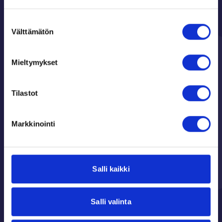
Suostumuksen
Välttämätön
valinta
Asiakas
Meistä
Mieltymykset
Näin se toimii
Tietoa meistä
Tilaa ilmainen info
Yleiset kysymykset
Tilastot
Uusi Kuvasto
Varainhankinta
Kirjaudu sisään
koululuokille
Varainhankinta
Markkinointi
joukkueelle
Varainhankintaa-
seuralle
Salli kaikki
Yleiset ehdot
Ota yhteyttä
Salli valinta