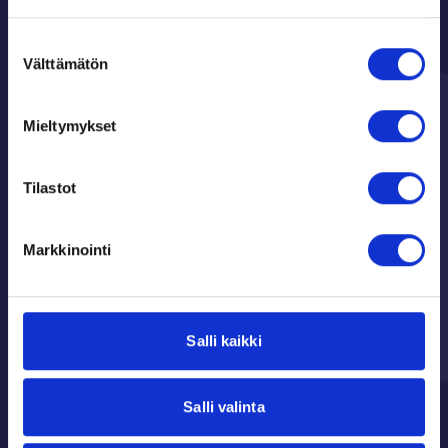
Suostumuksen
Välttämätön
valinta
Asiakas
Meistä
Mieltymykset
Näin se toimii
Tietoa meistä
Tilaa ilmainen info
Yleiset kysymykset
Tilastot
Uusi Kuvasto
Varainhankinta
Kirjaudu sisään
koululuokille
Varainhankinta
Markkinointi
joukkueelle
Varainhankintaa-
seuralle
Salli kaikki
Yleiset ehdot
Ota yhteyttä
Salli valinta