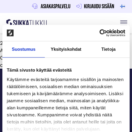
Asiakaspalvelu
Kirjaudu sisään
Sukkatukku
Hoppa till innehåll
26 kesäkuun, 2024
Suostumus
Yksityiskohdat
Tietoja
Av
Toni Saarinen
Ota yhteyttä ryhmänne yhteyshenkilöön ja kysy
onko lisätilaus mahdollista tehdä.
Sidfot
Tämä sivusto käyttää evästeitä
Käytämme evästeitä tarjoamamme sisällön ja mainosten
räätälöimiseen, sosiaalisen median ominaisuuksien
ASIAKASPALVELU
tukemiseen ja kävijämäärämme analysoimiseen. Lisäksi
jaamme sosiaalisen median, mainosalan ja analytiikka-
alan kumppaneillemme tietoja siitä, miten käytät
Tilaa ilmainen info!
sivustoamme. Kumppanimme voivat yhdistää näitä
tietoja muihin tietoihin, joita olet antanut heille tai joita on
kerätty, kun olet käyttänyt heidän palvelujaan.