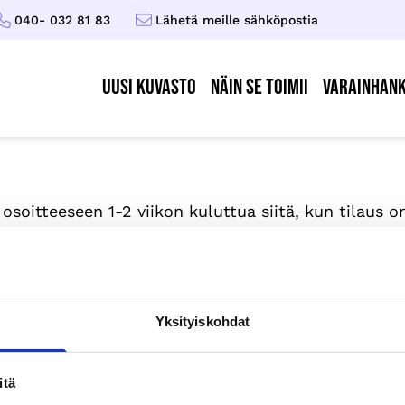
040- 032 81 83
Lähetä meille sähköpostia
UUSI KUVASTO
Näin se toimii
Varainhank
soitteeseen 1-2 viikon kuluttua siitä, kun tilaus
isääntyneet tilausmäärät, joiden vuoksi toimitusai
hköpostiisi . Tuotteet ovat perillä n. 2 -5 arkipäiv
Yksityiskohdat
T
itä