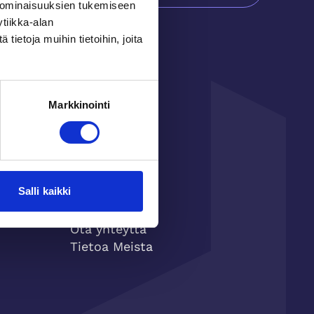
 ominaisuuksien tukemiseen
tiikka-alan
ietoja muihin tietoihin, joita
Markkinointi
Salli kaikki
Ota yhteyttä
Ota yhteytta
Tietoa Meista