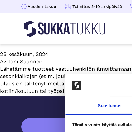
Vuoden takuu
Toimitus 5-10 arkipäivää
Sukkatukku
Hoppa till innehåll
26 kesäkuun, 2024
Av
Toni Saarinen
Lähetämme tuotteet vastuuhenkilön ilmoittamaan o
sesonkiaikojen (esim. joulukuun) mukanaan tuomat l
tilaus on lähtenyt meiltä, saat siitä myös tiedon sä
kotiin/kouluun tai työpaikalle toimitettuna.
Sidfot
Suostumus
ASIAKASPALVELU
Tämä sivusto käyttää eväste