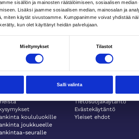
mme sisällön ja mainosten räätälöimiseen, sosiaalisen median
iseen. Lisäksi jaamme sosiaalisen median, mainosalan ja analy
, miten käytät sivustoamme. Kumppanimme voivat yhdistää näitä t
n kerätty, kun olet käyttänyt heidän palvelujaan.
Mieltymykset
Tilastot
Salli valinta
Yleiset ehdot
meistä
Tietosuojakäytäntö
 kysymykset
Evästekäytäntö
ankinta koululuokille
Yleiset ehdot
ankinta joukkueelle
ankintaa-seuralle