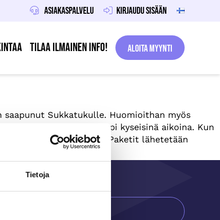
Asiakaspalvelu
Kirjaudu sisään
intaa
Tilaa ilmainen info!
Aloita Myynti
 on saapunut Sukkatukulle. Huomioithan myös
ka voi olla hieman pidempi kyseisinä aikoina. Kun
än kuluttua sähköpostista. Paketit lähetetään
Tietoja
ilaa ilmainen info!