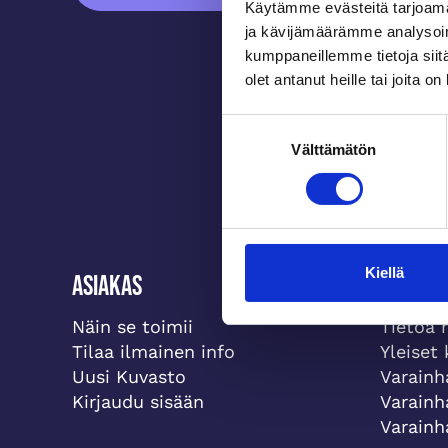
Käytämme evästeitä tarjoama
ja kävijämäärämme analysoim
kumppaneillemme tietoja siitä
olet antanut heille tai joita o
Suostumuksen
Välttämätön
valinta
Kiellä
Asiakas
Meistä
Näin se toimii
Tietoa 
Tilaa ilmainen info
Yleiset
Uusi Kuvasto
Varainh
Kirjaudu sisään
Varainh
Varainh