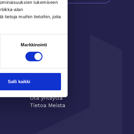
 ominaisuuksien tukemiseen
tiikka-alan
ietoja muihin tietoihin, joita
Markkinointi
Salli kaikki
Ota yhteyttä
Ota yhteytta
Tietoa Meista