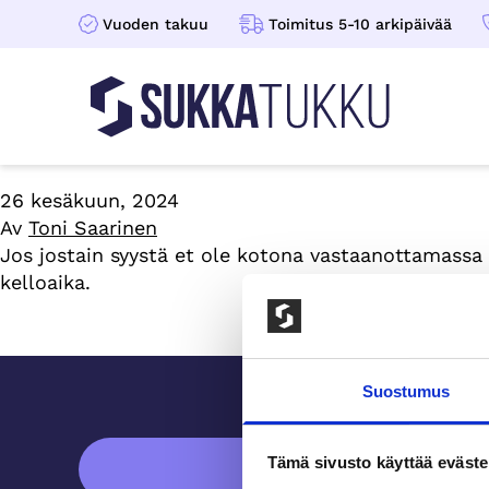
Vuoden takuu
Toimitus 5-10 arkipäivää
Sukkatukku
Hoppa till innehåll
26 kesäkuun, 2024
Av
Toni Saarinen
Jos jostain syystä et ole kotona vastaanottamassa 
kelloaika.
Sidfot
Suostumus
ASIAKASPALVELU
Tämä sivusto käyttää eväste