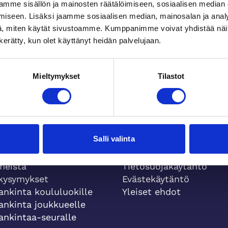
mme sisällön ja mainosten räätälöimiseen, sosiaalisen median
iseen. Lisäksi jaamme sosiaalisen median, mainosalan ja analy
, miten käytät sivustoamme. Kumppanimme voivat yhdistää näitä t
n kerätty, kun olet käyttänyt heidän palvelujaan.
Mieltymykset
Tilastot
Salli valinta
Yleiset ehdot
meistä
Tietosuojakäytäntö
 kysymykset
Evästekäytäntö
ankinta koululuokille
Yleiset ehdot
ankinta joukkueelle
ankintaa-seuralle