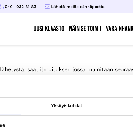
040- 032 81 83
Lähetä meille sähköpostia
UUSI KUVASTO
Näin se toimii
Varainhank
lähetystä, saat ilmoituksen jossa mainitaan seuraav
Yksityiskohdat
T
itä