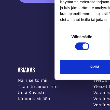
Käytämme evästeitä tarjoama
ja kävijämäärämme analysoim
kumppaneillemme tietoja siitä
olet antanut heille tai joita o
Suostumuksen
Välttämätön
valinta
Kiellä
Asiakas
Meistä
Näin se toimii
Tietoa 
Tilaa ilmainen info
Yleiset
Uusi Kuvasto
Varainh
Kirjaudu sisään
Varainh
Varainh