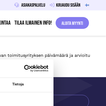
Asiakaspalvelu
Kirjaudu sisään
intaa
Tilaa ilmainen info!
Aloita Myynti
an toimitusyrityksen päivämäärä ja arvioitu
Tietoja
ilaa ilmainen info!